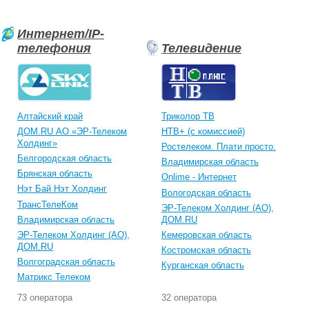
Интернет/IP-
телефония
Телевидение
Алтайский край
Триколор ТВ
ДОМ.RU АО «ЭР-Телеком
НТВ+ (с комиссией)
Холдинг»
Ростелеком. Плати просто.
Белгородская область
Владимирская область
Брянская область
Onlime - Интернет
Нэт Бай Нэт Холдинг
Вологодская область
ТрансТелеКом
ЭР-Телеком Холдинг (АО),
Владимирская область
ДОМ.RU
ЭР-Телеком Холдинг (АО),
Кемеровская область
ДОМ.RU
Костромская область
Волгоградская область
Курганская область
Матрикс Телеком
73 оператора
32 оператора