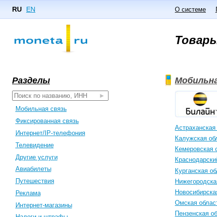
RU
EN
О системе
Товары
Разделы
Мобильна
Мобильная связь
Фиксированная связь
Астраханская
Интернет/IP-телефония
Калужская об
Телевидение
Кемеровская 
Другие услуги
Краснодарски
Авиабилеты
Курганская об
Путешествия
Нижегородска
Новосибирска
Реклама
Омская облас
Интернет-магазины
Пензенская о
Налоги и штрафы