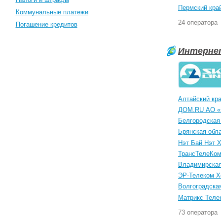
Пермский кра
Коммунальные платежи
24 оператора
Погашение кредитов
Интерне
Алтайский кр
ДОМ.RU АО «
Белгородская
Брянская обл
Нэт Бай Нэт 
ТрансТелеКо
Владимирская
ЭР-Телеком Х
Волгоградска
Матрикс Теле
73 оператора