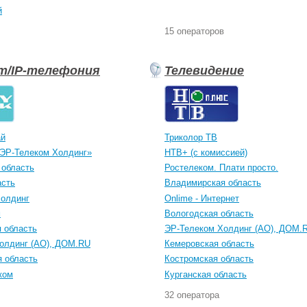
й
15 операторов
т/IP-телефония
Телевидение
ай
Триколор ТВ
ЭР-Телеком Холдинг»
НТВ+ (с комиссией)
 область
Ростелеком. Плати просто.
асть
Владимирская область
Холдинг
Onlime - Интернет
м
Вологодская область
 область
ЭР-Телеком Холдинг (АО), ДОМ.
олдинг (АО), ДОМ.RU
Кемеровская область
я область
Костромская область
ком
Курганская область
32 оператора