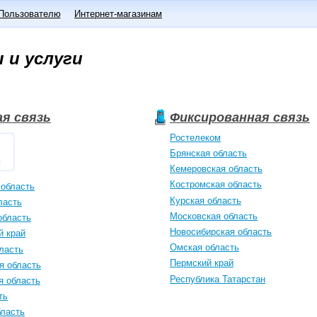
Пользователю
Интернет-магазинам
 и услуги
я связь
Фиксированная связь
Ростелеком
Брянская область
Кемеровская область
Костромская область
 область
Курская область
ласть
Московская область
область
Новосибирская область
й край
Омская область
ласть
Пермский край
я область
Республика Татарстан
я область
ть
бласть