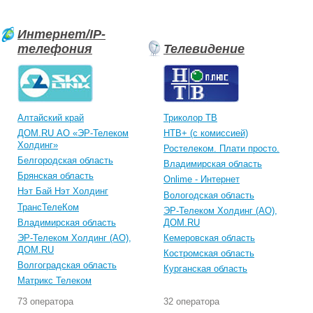
Интернет/IP-
телефония
Телевидение
Алтайский край
Триколор ТВ
ДОМ.RU АО «ЭР-Телеком
НТВ+ (с комиссией)
Холдинг»
Ростелеком. Плати просто.
Белгородская область
Владимирская область
Брянская область
Onlime - Интернет
Нэт Бай Нэт Холдинг
Вологодская область
ТрансТелеКом
ЭР-Телеком Холдинг (АО),
Владимирская область
ДОМ.RU
ЭР-Телеком Холдинг (АО),
Кемеровская область
ДОМ.RU
Костромская область
Волгоградская область
Курганская область
Матрикс Телеком
73 оператора
32 оператора