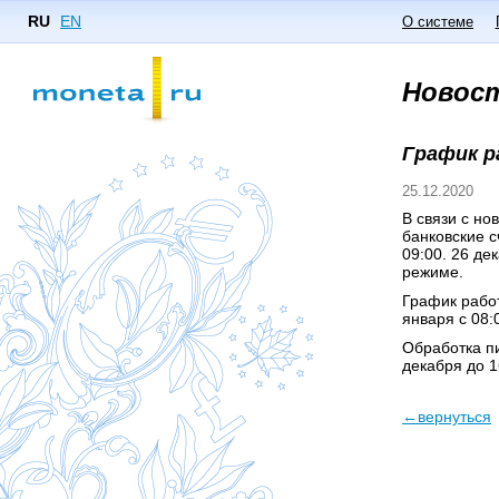
RU
EN
О системе
Новос
График р
25.12.2020
В связи с но
банковские с
09:00. 26 де
режиме.
График работ
января с 08:
Обработка п
декабря до 16
←вернуться