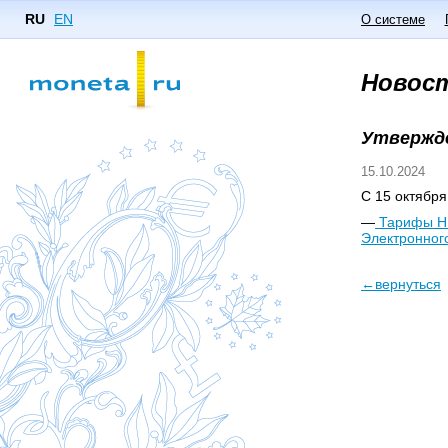
RU
EN
О системе
Новос
Утвержде
15.10.2024
С 15 октября
—
Тарифы НК
Электронног
←вернуться