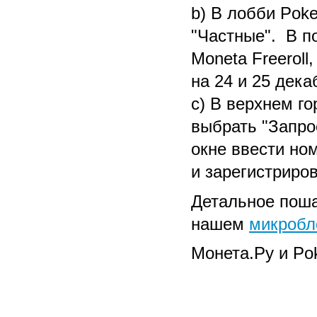
b) В лобби Poke
"Частные". В п
Moneta Freerol
на 24 и 25 дека
c) В верхнем г
выбрать "Запро
окне ввести но
и зарегистриров
Детальное поша
нашем
микробл
Монета.Ру и Po