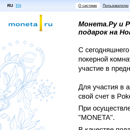
RU
EN
О системе
Пользователю
Монета.Ру и P
подарок на Но
С сегодняшнег
покерной комн
участие в пред
Для участия в 
свой счет в Pok
При осуществле
"MONETA".
В качестве под