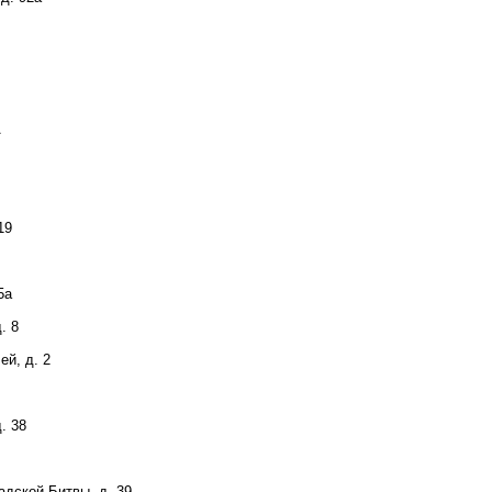
А
19
5а
. 8
й, д. 2
. 38
адской Битвы, д. 39