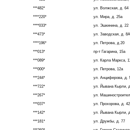
***482*
ул. Волжская, д. 64
****220*
ул. Мира, д. 25а
****033*
ул. Эшкинина, д. 22
***473*
ул. Заводская, д. 8
****196*
ул. Петрова, д.20
***013*
пр-т Гагарина, 15а
***089*
ул. Карла Маркса, 1
***000*
ул. Петрова, 12а
***244*
ул. Анциферова, д. 
***722*
ул. Йывана Кырли, д
***267*
ул. Машиностроителе
***037*
ул. Прохорова, д. 42
***142*
ул. Йывана Кырли, д
***181*
ул. Дружбы, д. 77
***260*
ул. Героев Сталингр