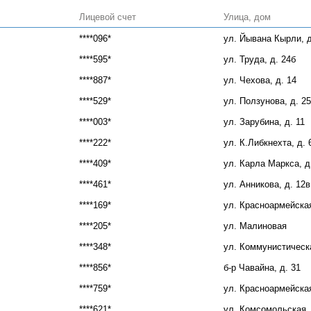
Лицевой счет
Улица, дом
****096*
ул. Йывана Кырли, д
****595*
ул. Труда, д. 24б
****887*
ул. Чехова, д. 14
****529*
ул. Ползунова, д. 25
****003*
ул. Зарубина, д. 11
****222*
ул. К.Либкнехта, д. 
****409*
ул. Карла Маркса, д
****461*
ул. Анникова, д. 12в
****169*
ул. Красноармейская
****205*
ул. Малиновая
****348*
ул. Коммунистическа
****856*
б-р Чавайна, д. 31
****759*
ул. Красноармейская
****621*
ул. Комсомольская, 