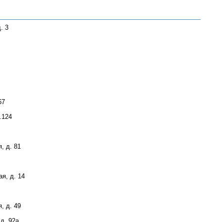
. 3
67
.124
, д. 81
я, д. 14
, д. 49
д. 92а