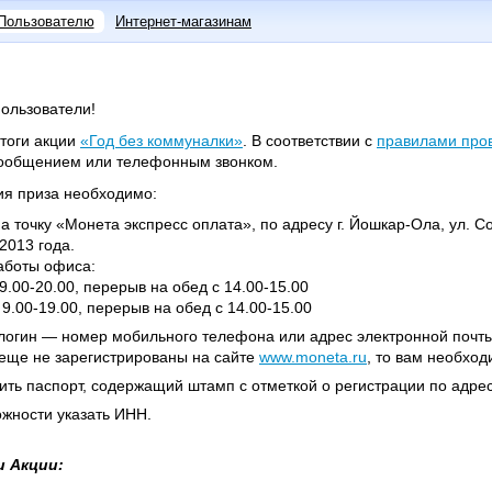
Пользователю
Интернет-магазинам
ользователи!
тоги акции
«Год без коммуналки»
. В соответствии с
правилами про
сообщением или телефонным звонком.
ия приза необходимо:
а точку «Монета экспресс оплата», по адресу г. Йошкар-Ола, ул. Со
2013 года.
аботы офиса:
 9.00-20.00, перерыв на обед с 14.00-15.00
с 9.00-19.00, перерыв на обед с 14.00-15.00
логин — номер мобильного телефона или адрес электронной почты
еще не зарегистрированы на сайте
www.moneta.ru
, то вам необход
ть паспорт, содержащий штамп с отметкой о регистрации по адрес
жности указать ИНН.
 Акции: