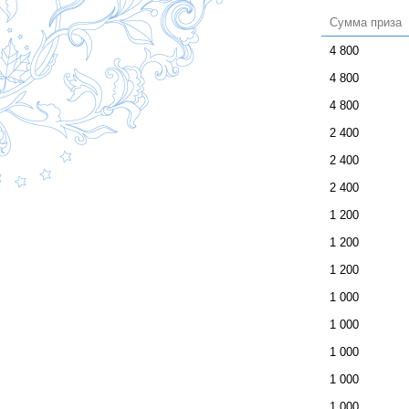
Сумма приза
4 800
4 800
4 800
2 400
2 400
2 400
1 200
1 200
1 200
1 000
1 000
1 000
1 000
1 000