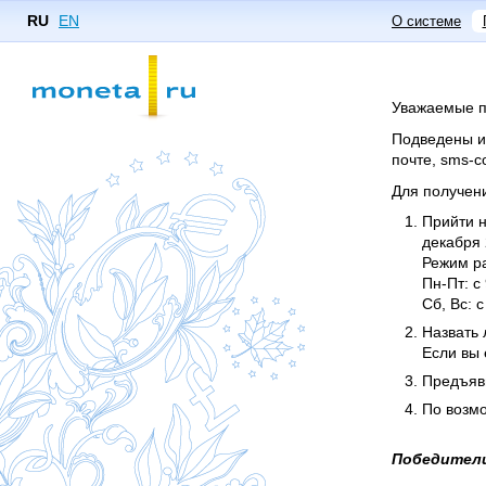
RU
EN
О системе
Уважаемые п
Подведены и
почте, sms-
Для получен
Прийти н
декабря 
Режим р
Пн-Пт: с
Сб, Вс: 
Назвать 
Если вы 
Предъяви
По возмо
Победители