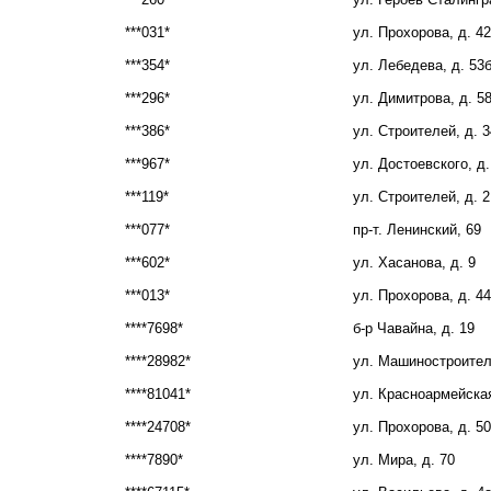
***031*
ул. Прохорова, д. 42
***354*
ул. Лебедева, д. 53
***296*
ул. Димитрова, д. 5
***386*
ул. Строителей, д. 3
***967*
ул. Достоевского, д.
***119*
ул. Строителей, д. 2
***077*
пр-т. Ленинский, 69
***602*
ул. Хасанова, д. 9
***013*
ул. Прохорова, д. 44
****7698*
б-р Чавайна, д. 19
****28982*
ул. Машиностроителе
****81041*
ул. Красноармейская
****24708*
ул. Прохорова, д. 50
****7890*
ул. Мира, д. 70