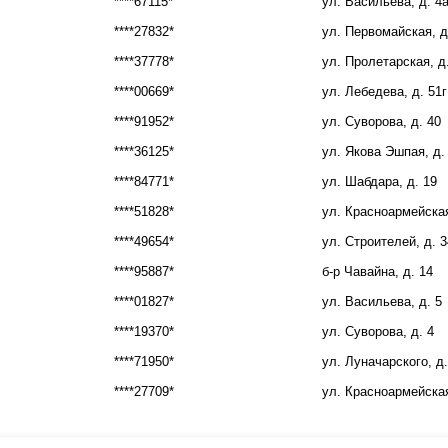
****67115*
ул. Васильева, д. 4
****27832*
ул. Первомайская, д
****37778*
ул. Пролетарская, д
****00669*
ул. Лебедева, д. 51г
****91952*
ул. Суворова, д. 40
****36125*
ул. Якова Эшпая, д.
****84771*
ул. Шабдара, д. 19
****51828*
ул. Красноармейская
****49654*
ул. Строителей, д. 3
****95887*
б-р Чавайна, д. 14
****01827*
ул. Васильева, д. 5
****19370*
ул. Суворова, д. 4
****71950*
ул. Луначарского, д.
****27709*
ул. Красноармейская