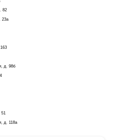
а
. 82
. 23а
 163
, д. 98б
4
 51
, д. 118а