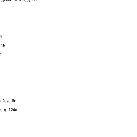
б
8
4
 15
1
й, д. 8е
, д. 124а