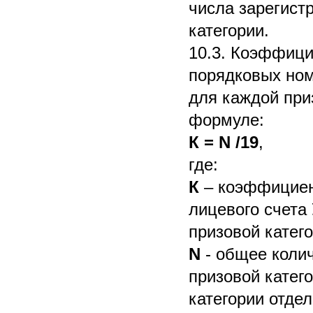
числа зарегист
категории.
10.3. Коэффици
порядковых ном
для каждой при
формуле:
К = N /19
,
где:
К
– коэффициен
лицевого счета
призовой катего
N
- общее коли
призовой катег
категории отдел