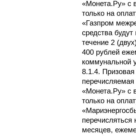
«Монета.Ру» с 
только на опла
«Газпром межр
средства будут
течение 2 (дву
400 рублей еже
коммунальной ус
8.1.4. Призовая
перечисляемая 
«Монета.Ру» с 
только на опла
«Мариэнергосбы
перечисляться 
месяцев, ежеме