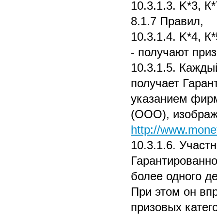
10.3.1.3. K*3, К
8.1.7 Правил,
10.3.1.4. K*4, К
- получают приз
10.3.1.5. Кажд
получает Гаран
указанием фир
(ООО), изображ
http://www.monet
10.3.1.6. Участ
Гарантированно
более одного д
При этом он вп
призовых катег